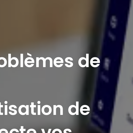
oblèmes
de
isation
de
ecte
vos