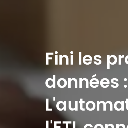
Fini
les
pr
données
:
L'automat
l'ETL
conn