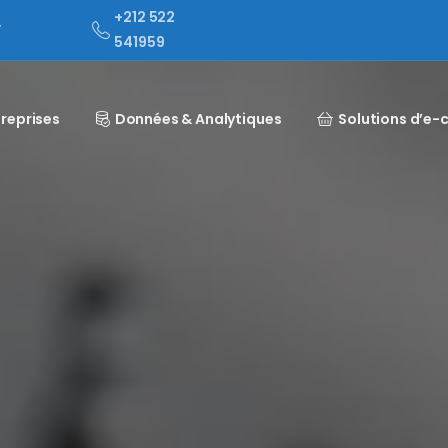
+212 522
,
541959
reprises
Données & Analytiques
Solutions d’e