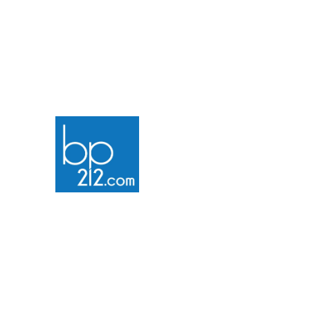
IA et Chatbots personnalisés
Automatisation ETL
Intelligence documentaire par IA
privée
Bp212.com © 2023 Tous droits réservés
Solution privée d'analyse
documentaire par IA de Doclarity.ai
Données
&
Analytiques